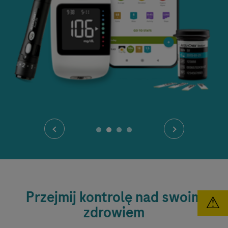
Przejmij kontrolę nad swoim
⚠
zdrowiem