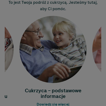
To jest Twoja podróż z cukrzycą. Jesteśmy tutaj,
aby Ci pomóc.
e
Cukrzyca – podstawowe
F
kru
informacje
ż
Dowiedz się więcej