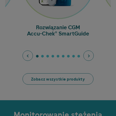
o
Rozwiązanie CGM
a
Accu-Chek
® SmartGuide
Zobacz wszystkie produkty
Monitorowanie stężenia