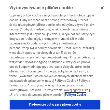
0
Skip navigation
Menu
Wykorzystywanie plików cookie
Używamy plików cookie i innych podobnych technologii („pliki
cookie”), aby ulepszać naszą stronę internetową. Oprócz
ściśle niezbędnych plików cookie, chcielibyśmy używać plików
Łączymy to, co ważne w
cookie: (1) aby dowiedzieć się, w jaki sposób nasza strona
internetowa jest używana i jak działa, w tym poznać statystyki
leczeniu i życiu z cukrzycą
dotyczące ruchu między róznymi witrynami, (2) w celu
zapewnienia Ci dodatkowych funkcji i możliwości
personalizacji, (3) w celu zapewnienia Ci możliwości interakcji
Poznaj nasze produkty i rozwiązania do zarządzania
w mediach społecznościowych oraz (4) do celów
cukrzycą, zaprojektowane tak, aby łączyć to, co
targetowania i marketingu bezpośredniego. Klikając „Akceptuj
wszystkie”, wyrażasz zgodę na używanie wszystkich plików
liczy się w leczeniu cukrzycy i codziennym życiu.
cookie i odpowiedniego przetwarzania danych, które może
obejmować informacje o Twojej przeglądarce i adres IP, a
także ujawnianie Twoich danych osobowych stronom trzecim,
Zobacz wszystkie produkty
na zasadach opisanych w naszej Polityce Cookie / Polityce
Prywatności. Aby uzyskać więcej informacji oraz w celu
skonfigurowa ustawień lub i wycofania swojej zgody, kliknij
„Preferencje dotyczące plików cookie”.
Polityka Cookie
Image
Preferencje dotyczące plików cookie