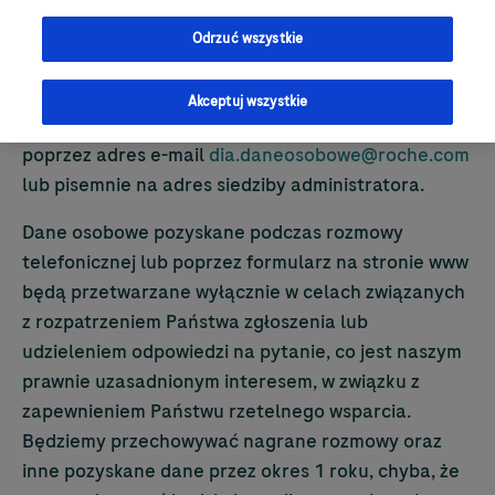
kontaktowy na stronie internetowej, telefonicznie
pod numerem +48 22 481 55 55, Infolinia 801 080
Odrzuć wszystkie
104 lub pisemnie na adres siedziby administratora.
Administrator danych wyznaczył Inspektora
Akceptuj wszystkie
ochrony danych, z którym można się skontaktować
poprzez adres e-mail
dia.daneosobowe@roche.com
lub pisemnie na adres siedziby administratora.
Dane osobowe pozyskane podczas rozmowy
telefonicznej lub poprzez formularz na stronie www
będą przetwarzane wyłącznie w celach związanych
z rozpatrzeniem Państwa zgłoszenia lub
udzieleniem odpowiedzi na pytanie, co jest naszym
prawnie uzasadnionym interesem, w związku z
zapewnieniem Państwu rzetelnego wsparcia.
Będziemy przechowywać nagrane rozmowy oraz
inne pozyskane dane przez okres 1 roku, chyba, że