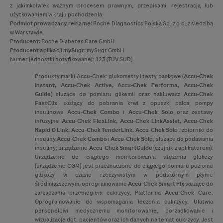
z jakimkolwiek ważnym procesem prawnym, przepisami, rejestracją lub
użytkowaniem w kraju pochodzenia.
Podmiot prowadzący reklamę:
Roche Diagnostics Polska Sp. z o.o. z siedzibą
w Warszawie.
Producent:
Roche Diabetes Care GmbH
Producent
aplikacji mySugr
: mySugr GmbH
Numer jednostki notyfikowanej: 123 (TUV SUD)
Produkty marki
Accu-Chek
: glukometry i testy paskowe (
Accu-Chek
Instant,
Accu-Chek
Active,
Accu-Chek
Performa,
Accu-Chek
Guide
) służące do pomiaru glikemii oraz nakłuwacz
Accu-Chek
FastClix
, służący do pobrania krwi z opuszki palca; pompy
insulinowe
Accu-Chek
Combo
i
Accu-Chek
Solo
oraz zestawy
infuzyjne
Accu-Chek
FlexLink,
Accu-Chek
LinkAssist,
Accu-Chek
Rapid D Link,
Accu-Chek
TenderLink,
Accu-Chek
Solo
i zbiorniki do
insuliny
Accu-Chek
Combo
i
Accu-Chek
Solo
, służące do podawania
insuliny; urządzenie
Accu-Chek
SmartGuide
(czujnik z aplikatorem):
Urządzenie do ciągłego monitorowania stężenia glukozy
(urządzenie CGM) jest przeznaczone do ciągłego pomiaru poziomu
glukozy w czasie rzeczywistym w podskórnym płynie
śródmiąższowym; oprogramowanie
Accu-Chek
Smart Pix
służące do
zarządzania przebiegiem cukrzycy; Platforma
Accu-Chek
Care
:
Oprogramowanie do wspomagania leczenia cukrzycy. Ułatwia
personelowi medycznemu monitorowanie, porządkowanie i
wizualizację dot. pacjentów oraz ich danych na temat cukrzycy. Jest