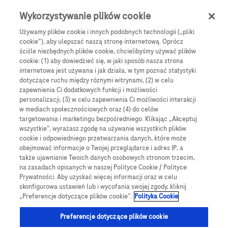
0
Skip navigation
Menu
Wykorzystywanie plików cookie
Używamy plików cookie i innych podobnych technologii („pliki
Ścieżka nawigacyjna
cookie”), aby ulepszać naszą stronę internetową. Oprócz
Kontakt
ściśle niezbędnych plików cookie, chcielibyśmy używać plików
cookie: (1) aby dowiedzieć się, w jaki sposób nasza strona
Dane osobowe
internetowa jest używana i jak działa, w tym poznać statystyki
dotyczące ruchu między róznymi witrynami, (2) w celu
zapewnienia Ci dodatkowych funkcji i możliwości
Informacja dotycząca przetwarzania danych
personalizacji, (3) w celu zapewnienia Ci możliwości interakcji
w mediach społecznościowych oraz (4) do celów
zebranych w ramach kontaktu czy to
targetowania i marketingu bezpośredniego. Klikając „Akceptuj
telefonicznego lub mailowego
wszystkie”, wyrażasz zgodę na używanie wszystkich plików
cookie i odpowiedniego przetwarzania danych, które może
Informujemy, że administratorem danych podanych
obejmować informacje o Twojej przeglądarce i adres IP, a
także ujawnianie Twoich danych osobowych stronom trzecim,
w trakcie rozmowy jest Roche Diagnostics Polska
na zasadach opisanych w naszej Polityce Cookie / Polityce
Sp. z o.o., z siedzibą w Warszawie przy ulicy
Prywatności. Aby uzyskać więcej informacji oraz w celu
skonfigurowa ustawień lub i wycofania swojej zgody, kliknij
Domaniewskiej 28, 02-672 Warszawa.
„Preferencje dotyczące plików cookie”.
Polityka Cookie
Można się z nami kontaktować na adres email:
polska.diabetologia@roche.com
, poprzez formularz
Preferencje dotyczące plików cookie