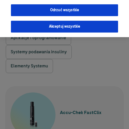
Ciągły monitoring glikemii
Glukometry
Odrzuć wszystkie
Testy paskowe
Nakłuwacze
Akceptuj wszystkie
Aplikacje i oprogramowanie
Systemy podawania insuliny
Elementy Systemu
Dowiedz się więcej
Accu-Chek
FastClix