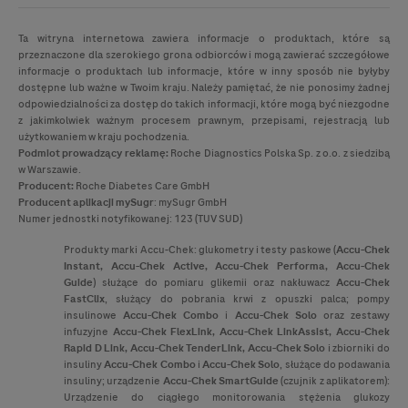
Ta witryna internetowa zawiera informacje o produktach, które są
przeznaczone dla szerokiego grona odbiorców i mogą zawierać szczegółowe
informacje o produktach lub informacje, które w inny sposób nie byłyby
dostępne lub ważne w Twoim kraju. Należy pamiętać, że nie ponosimy żadnej
odpowiedzialności za dostęp do takich informacji, które mogą być niezgodne
z jakimkolwiek ważnym procesem prawnym, przepisami, rejestracją lub
użytkowaniem w kraju pochodzenia.
Podmiot prowadzący reklamę:
Roche Diagnostics Polska Sp. z o.o. z siedzibą
w Warszawie.
Producent:
Roche Diabetes Care GmbH
Producent
aplikacji mySugr
: mySugr GmbH
Numer jednostki notyfikowanej: 123 (TUV SUD)
Produkty marki
Accu-Chek
: glukometry i testy paskowe (
Accu-Chek
Instant,
Accu-Chek
Active,
Accu-Chek
Performa,
Accu-Chek
Guide
) służące do pomiaru glikemii oraz nakłuwacz
Accu-Chek
FastClix
, służący do pobrania krwi z opuszki palca; pompy
insulinowe
Accu-Chek
Combo
i
Accu-Chek
Solo
oraz zestawy
infuzyjne
Accu-Chek
FlexLink,
Accu-Chek
LinkAssist,
Accu-Chek
Rapid D Link,
Accu-Chek
TenderLink,
Accu-Chek
Solo
i zbiorniki do
insuliny
Accu-Chek
Combo
i
Accu-Chek
Solo
, służące do podawania
insuliny; urządzenie
Accu-Chek
SmartGuide
(czujnik z aplikatorem):
Urządzenie do ciągłego monitorowania stężenia glukozy