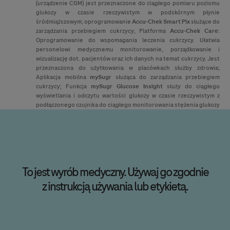
(urządzenie CGM) jest przeznaczone do ciągłego pomiaru poziomu
glukozy w czasie rzeczywistym w podskórnym płynie
śródmiąższowym; oprogramowanie
Accu-Chek
Smart Pix
służące do
zarządzania przebiegiem cukrzycy; Platforma
Accu-Chek
Care
:
Oprogramowanie do wspomagania leczenia cukrzycy. Ułatwia
personelowi medycznemu monitorowanie, porządkowanie i
wizualizację dot. pacjentów oraz ich danych na temat cukrzycy. Jest
przeznaczona do użytkowania w placówkach służby zdrowia;
Aplikacja mobilna
mySugr
służąca do zarządzania przebiegiem
cukrzycy; Funkcja
mySugr Glucose Insight
służy do ciągłego
wyświetlania i odczytu wartości glukozy w czasie rzeczywistym z
podłączonego czujnika do ciągłego monitorowania stężenia glukozy
oraz do pomocy w wizualizacji i analizie danych dotyczących
cukrzycy. Jest to funkcja oprogramowania Dzienniczka mySugr,
która pomaga w codziennym zarządzaniu cukrzycą przez osoby z
cukrzycą. Wszystkie wymienione produkty są wyrobami
medycznymi. Szczegółowe informacje na temat produktów znajdują
się w instrukcji używania dołączonej do odpowiedniego wyrobu.
To jest wyrób medyczny. Używaj go zgodnie
© 2026 Roche Diagnostics Polska Sp. z o.o. Wszelkie prawa zastrzeżone.
z instrukcją używania lub etykietą.