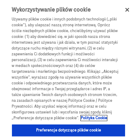
0
Skip navigation
Menu
Wykorzystywanie plików cookie
Używamy plików cookie i innych podobnych technologii („pliki
Ścieżka nawigacyjna
cookie”), aby ulepszać naszą stronę internetową. Oprócz
Wsparcie produktowe
ściśle niezbędnych plików cookie, chcielibyśmy używać plików
cookie: (1) aby dowiedzieć się, w jaki sposób nasza strona
internetowa jest używana i jak działa, w tym poznać statystyki
dotyczące ruchu między róznymi witrynami, (2) w celu
zapewnienia Ci dodatkowych funkcji i możliwości
Szkolenia i pomoc
personalizacji, (3) w celu zapewnienia Ci możliwości interakcji
w mediach społecznościowych oraz (4) do celów
Wsparcie produktowe
targetowania i marketingu bezpośredniego. Klikając „Akceptuj
wszystkie”, wyrażasz zgodę na używanie wszystkich plików
cookie i odpowiedniego przetwarzania danych, które może
obejmować informacje o Twojej przeglądarce i adres IP, a
także ujawnianie Twoich danych osobowych stronom trzecim,
na zasadach opisanych w naszej Polityce Cookie / Polityce
Prywatności. Aby uzyskać więcej informacji oraz w celu
skonfigurowa ustawień lub i wycofania swojej zgody, kliknij
„Preferencje dotyczące plików cookie”.
Polityka Cookie
Preferencje dotyczące plików cookie