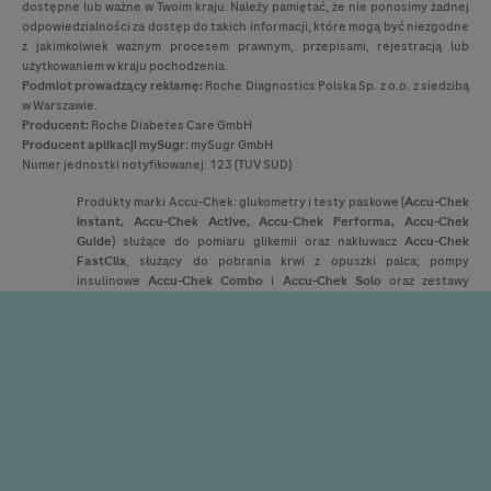
dostępne lub ważne w Twoim kraju. Należy pamiętać, że nie ponosimy żadnej
odpowiedzialności za dostęp do takich informacji, które mogą być niezgodne
z jakimkolwiek ważnym procesem prawnym, przepisami, rejestracją lub
użytkowaniem w kraju pochodzenia.
Podmiot prowadzący reklamę:
Roche Diagnostics Polska Sp. z o.o. z siedzibą
w Warszawie.
Producent:
Roche Diabetes Care GmbH
Producent
aplikacji mySugr
: mySugr GmbH
Numer jednostki notyfikowanej: 123 (TUV SUD)
Produkty marki
Accu-Chek
: glukometry i testy paskowe (
Accu-Chek
Instant,
Accu-Chek
Active,
Accu-Chek
Performa,
Accu-Chek
Guide
) służące do pomiaru glikemii oraz nakłuwacz
Accu-Chek
FastClix
, służący do pobrania krwi z opuszki palca; pompy
insulinowe
Accu-Chek
Combo
i
Accu-Chek
Solo
oraz zestawy
infuzyjne
Accu-Chek
FlexLink,
Accu-Chek
LinkAssist,
Accu-Chek
Rapid D Link,
Accu-Chek
TenderLink,
Accu-Chek
Solo
i zbiorniki do
insuliny
Accu-Chek
Combo
i
Accu-Chek
Solo
, służące do podawania
insuliny; urządzenie
Accu-Chek
SmartGuide
(czujnik z aplikatorem):
Urządzenie do ciągłego monitorowania stężenia glukozy
(urządzenie CGM) jest przeznaczone do ciągłego pomiaru poziomu
glukozy w czasie rzeczywistym w podskórnym płynie
śródmiąższowym; oprogramowanie
Accu-Chek
Smart Pix
służące do
zarządzania przebiegiem cukrzycy; Platforma
Accu-Chek
Care
:
Oprogramowanie do wspomagania leczenia cukrzycy. Ułatwia