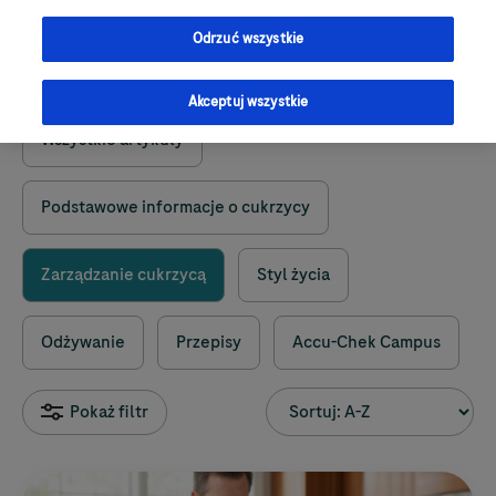
Odrzuć wszystkie
Akceptuj wszystkie
Wszystkie artykuły
Podstawowe informacje o cukrzycy
Zarządzanie cukrzycą
Styl życia
Odżywanie
Przepisy
Accu-Chek
Campus
Pokaż filtr