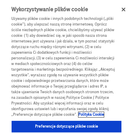
0
Skip navigation
Menu
Wykorzystywanie plików cookie
Używamy plików cookie i innych podobnych technologii („pliki
Ścieżka nawigacyjna
cookie”), aby ulepszać naszą stronę internetową. Oprócz
Blog
ściśle niezbędnych plików cookie, chcielibyśmy używać plików
cookie: (1) aby dowiedzieć się, w jaki sposób nasza strona
internetowa jest używana i jak działa, w tym poznać statystyki
dotyczące ruchu między róznymi witrynami, (2) w celu
zapewnienia Ci dodatkowych funkcji i możliwości
Blog
personalizacji, (3) w celu zapewnienia Ci możliwości interakcji
Blog
Accu-Chek
w mediach społecznościowych oraz (4) do celów
targetowania i marketingu bezpośredniego. Klikając „Akceptuj
wszystkie”, wyrażasz zgodę na używanie wszystkich plików
Niezależnie od tego, czy jesteś osobą świeżo
cookie i odpowiedniego przetwarzania danych, które może
obejmować informacje o Twojej przeglądarce i adres IP, a
zdiagnozowaną, opiekunem osoby chorującej
także ujawnianie Twoich danych osobowych stronom trzecim,
na cukrzycę, lub chcesz lepiej zrozumieć tą
na zasadach opisanych w naszej Polityce Cookie / Polityce
Prywatności. Aby uzyskać więcej informacji oraz w celu
chorobę, nasz blog zapewnia przyjazną
skonfigurowa ustawień lub i wycofania swojej zgody, kliknij
przestrzeń do zdobycia rzetelejnej wiedzy,
„Preferencje dotyczące plików cookie”.
Polityka Cookie
wymiany doświadczeń i wsparcia.
Preferencje dotyczące plików cookie