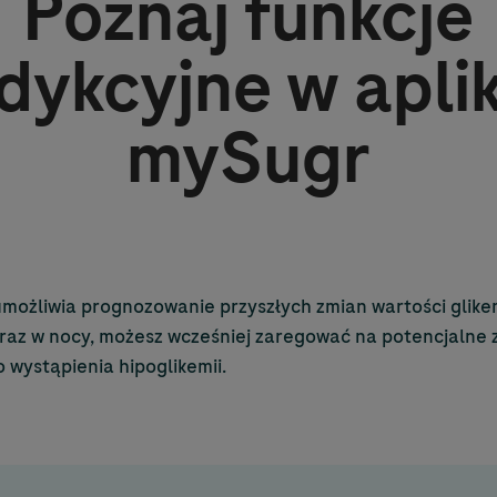
Poznaj funkcje
dykcyjne w aplik
mySugr
możliwia prognozowanie przyszłych zmian wartości glikem
raz w nocy, możesz wcześniej zaregować na potencjalne 
 wystąpienia hipoglikemii.