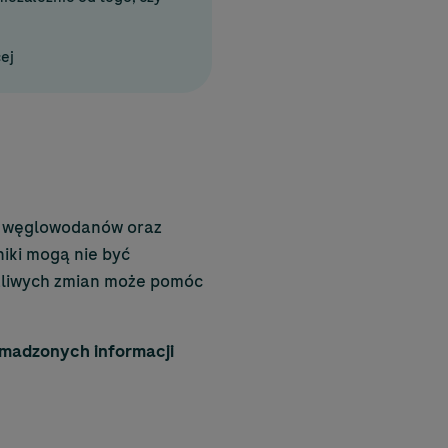
ej
 i węglowodanów oraz
iki mogą nie być
ożliwych zmian może pomóc
omadzonych informacji