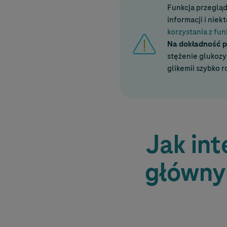
Funkcja przeglą
informacji i nie
korzystania z fun
Na dokładność p
stężenie glukozy
glikemii szybko r
Jak in
głównym