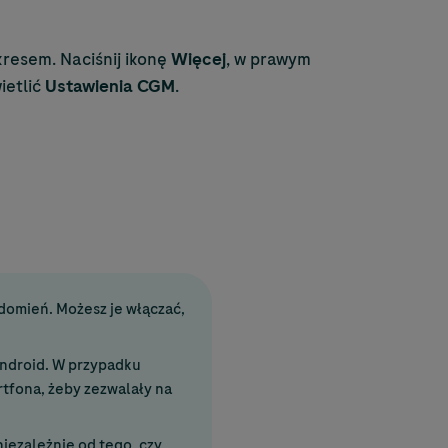
resem. Naciśnij ikonę
Więcej
, w prawym
ietlić
Ustawienia CGM
.
domień. Możesz je włączać,
Android. W przypadku
rtfona, żeby zezwalały na
iezależnie od tego, czy