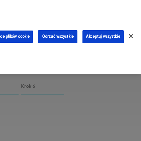
0
ce plików cookie
Odrzuć wszystkie
Akceptuj wszystkie
c z aplikacji mySugr
Krok 6