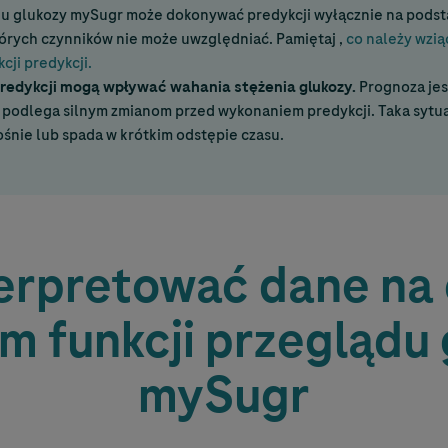
du glukozy mySugr może dokonywać predykcji wyłącznie na pods
których czynników nie może uwzględniać. Pamiętaj ,
co należy wzi
kcji predykcji.
redykcji mogą wpływać wahania stężenia glukozy.
Prognoza jest
 podlega silnym zmianom przed wykonaniem predykcji. Taka sytua
ośnie lub spada w krótkim odstępie czasu.
terpretować dane na 
 funkcji przeglądu 
mySugr