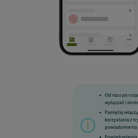
Od razu po rozp
wyłączać i dos
Pamiętaj włącz
korzystania z t
powiadomienia
Powiadomienia 