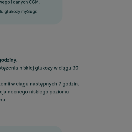
owego i danych CGM.
du glukozy mySugr.
godziny.
ężenia niskiej glukozy w ciągu 30
kemii w ciągu następnych 7 godzin.
ykcja nocnego niskiego poziomu
nu.