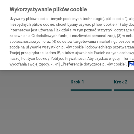
Skip navigation
Wykorzystywanie plików cookie
Używamy plików cookie i innych podobnych technologii („pliki cookie”), a
CGM
Produkty
B
niezbędnych plików cookie, chcielibyśmy używać plików cookie: (1) aby dow
internetowa jest używana i jak działa, w tym poznać statystyki dotyczące 
Ścieżka nawigacy
zapewnienia Ci dodatkowych funkcji i możliwości personalizacji, (3) w cel
społecznościowych oraz (4) do celów targetowania i marketingu bezpośred
Strona główna
Obsługa i pomoc
Platforma edukacyjna
zgodę na używanie wszystkich plików cookie i odpowiedniego przetwarza
Twojej przeglądarce i adres IP, a także ujawnianie Twoich danych osobo
070152026PWD
naszej Polityce Cookie / Polityce Prywatności. Aby uzyskać więcej informa
wycofania swojej zgody, kliknij „Preferencje dotyczące plików cookie”.
Pol
Krok 1
Krok 2