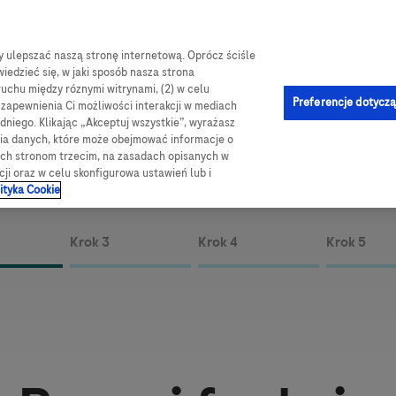
by ulepszać naszą stronę internetową. Oprócz ściśle
log
Obsługa i pomoc
Kontakt
e-Sklep
iedzieć się, w jaki sposób nasza strona
ruchu między róznymi witrynami, (2) w celu
jna
Preferencje dotyczą
u zapewnienia Ci możliwości interakcji w mediach
niego. Klikając „Akceptuj wszystkie”, wyrażasz
 CGM
Jak korzystać z aplikacji mySugr
Poznaj predykcje korzystają
nia danych, które może obejmować informacje o
wych stronom trzecim, na zasadach opisanych w
cji oraz w celu skonfigurowa ustawień lub i
ityka Cookie
Krok 3
Krok 4
Krok 5