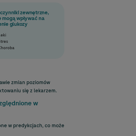
 czynniki zewnętrzne,
e mogą wpływać na
enie glukozy
Leki
Stres
Choroba
tawie zmian poziomów
ktowaniu się z lekarzem.
zględnione w
ne w predykcjach, co może