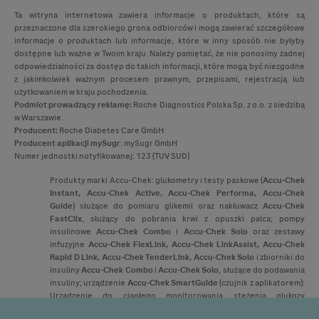
Ta witryna internetowa zawiera informacje o produktach, które są
przeznaczone dla szerokiego grona odbiorców i mogą zawierać szczegółowe
informacje o produktach lub informacje, które w inny sposób nie byłyby
dostępne lub ważne w Twoim kraju. Należy pamiętać, że nie ponosimy żadnej
odpowiedzialności za dostęp do takich informacji, które mogą być niezgodne
z jakimkolwiek ważnym procesem prawnym, przepisami, rejestracją lub
użytkowaniem w kraju pochodzenia.
Podmiot prowadzący reklamę:
Roche Diagnostics Polska Sp. z o.o. z siedzibą
w Warszawie.
Producent:
Roche Diabetes Care GmbH
Producent
aplikacji mySugr
: mySugr GmbH
Numer jednostki notyfikowanej: 123 (TUV SUD)
Produkty marki
Accu-Chek
: glukometry i testy paskowe (
Accu-Chek
Instant,
Accu-Chek
Active,
Accu-Chek
Performa,
Accu-Chek
Guide
) służące do pomiaru glikemii oraz nakłuwacz
Accu-Chek
FastClix
, służący do pobrania krwi z opuszki palca; pompy
insulinowe
Accu-Chek
Combo
i
Accu-Chek
Solo
oraz zestawy
infuzyjne
Accu-Chek
FlexLink,
Accu-Chek
LinkAssist,
Accu-Chek
Rapid D Link,
Accu-Chek
TenderLink,
Accu-Chek
Solo
i zbiorniki do
insuliny
Accu-Chek
Combo
i
Accu-Chek
Solo
, służące do podawania
insuliny; urządzenie
Accu-Chek
SmartGuide
(czujnik z aplikatorem):
Urządzenie do ciągłego monitorowania stężenia glukozy
(urządzenie CGM) jest przeznaczone do ciągłego pomiaru poziomu