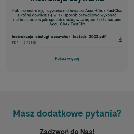
Pobierz instrukcję używania nakłuwacza
Accu-Chek
FastClix,
z której dowiesz się w jaki sposób prawdiłowo wykonać
nakłucie oraz w jaki sposób obslugiwać bębenki z lancetami
Accu-Chek
FastClix
instrukacja_obslugi_accu-chek_fastclix_2022.pdf
PDF ︱ 5.72 MB
Pokaż więcej
Masz dodatkowe pytania?
Zadzwoń do Nas!