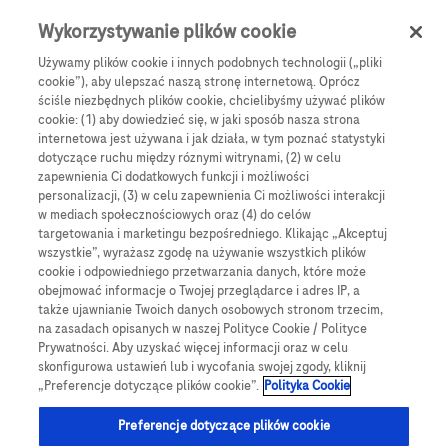
0
Skip navigation
Menu
Wykorzystywanie plików cookie
Używamy plików cookie i innych podobnych technologii („pliki
Ścieżka nawigacyjna
cookie”), aby ulepszać naszą stronę internetową. Oprócz
Nakłuwacz
ściśle niezbędnych plików cookie, chcielibyśmy używać plików
cookie: (1) aby dowiedzieć się, w jaki sposób nasza strona
internetowa jest używana i jak działa, w tym poznać statystyki
dotyczące ruchu między róznymi witrynami, (2) w celu
zapewnienia Ci dodatkowych funkcji i możliwości
Wsparcie produktowe
personalizacji, (3) w celu zapewnienia Ci możliwości interakcji
Accu-Chek
FastClix
w mediach społecznościowych oraz (4) do celów
targetowania i marketingu bezpośredniego. Klikając „Akceptuj
wszystkie”, wyrażasz zgodę na używanie wszystkich plików
Nakłuwacz
Accu-Chek
FastClix to urządzenie
cookie i odpowiedniego przetwarzania danych, które może
obejmować informacje o Twojej przeglądarce i adres IP, a
umożliwiające wykonanie nakłucia potrzebnego
także ujawnianie Twoich danych osobowych stronom trzecim,
do przeprowadzenia badania poziomu glukozy
na zasadach opisanych w naszej Polityce Cookie / Polityce
Prywatności. Aby uzyskać więcej informacji oraz w celu
we krwi. Takie badanie jest elementem
skonfigurowa ustawień lub i wycofania swojej zgody, kliknij
codziennej kontroli cukrzycy.
„Preferencje dotyczące plików cookie”.
Polityka Cookie
Nakłuwacz
Accu-Chek
FastClix jest wyposażony
Preferencje dotyczące plików cookie