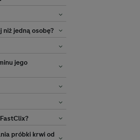
 niż jedną osobę?
minu jego
FastClix?
ia próbki krwi od