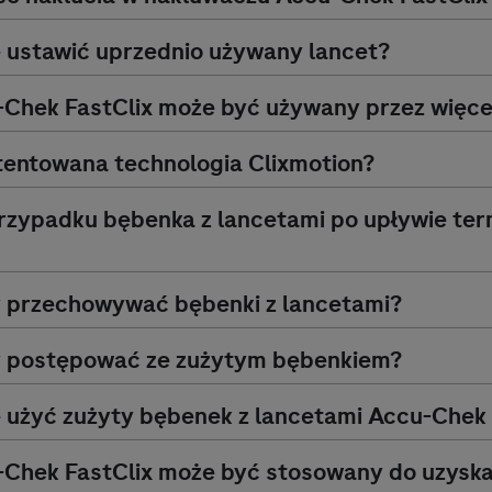
 ustawić uprzednio używany lancet?
-Chek
FastClix może być używany przez więcej
entowana technologia Clixmotion?
zypadku bębenka z lancetami po upływie ter
y przechowywać bębenki z lancetami?
ży postępować ze zużytym bębenkiem?
 użyć zużyty bębenek z lancetami
Accu-Chek
-Chek
FastClix może być stosowany do uzyskan