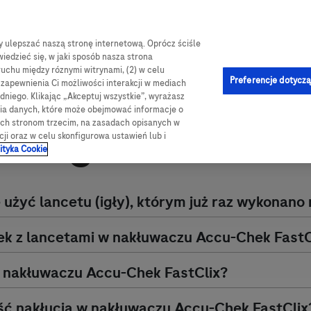
by ulepszać naszą stronę internetową. Oprócz ściśle
log
Obsługa i pomoc
Kontakt
e-Sklep
iedzieć się, w jaki sposób nasza strona
ruchu między róznymi witrynami, (2) w celu
jna
Preferencje dotyczą
u zapewnienia Ci możliwości interakcji w mediach
niego. Klikając „Akceptuj wszystkie”, wyrażasz
nia
Obsługa nakłuwacza
nia danych, które może obejmować informacje o
sługa nakłuwa
wych stronom trzecim, na zasadach opisanych w
cji oraz w celu skonfigurowa ustawień lub i
ityka Cookie
żyć lancetu (igły), którym już raz wykonano 
ek z lancetami w nakłuwaczu
Accu-Chek
FastC
w nakłuwaczu
Accu-Chek
FastClix?
ść nakłucia w nakłuwaczu
Accu-Chek
FastClix