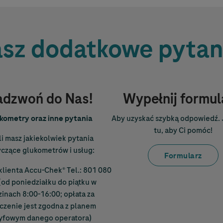
sz dodatkowe pytan
adzwoń do Nas!
Wypełnij formul
kometry oraz inne pytania
Aby uzyskać szybką odpowiedź.
tu, aby Ci pomóc!
li masz jakiekolwiek pytania
czące glukometrów i usług:
Formularz
klienta
Accu-Chek
® Tel.: 801 080
(od poniedziałku do piątku w
inach 8:00-16:00; opłata za
czenie jest zgodna z planem
yfowym danego operatora)