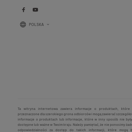
POLSKA
Ta witryna internetowa zawiera informacje o produktach, które
przeznaczone dla szerokiego grona odbiorców i mogą zawierać szczegół
informacje o produktach lub informacje, które w inny sposób nie był
dostępne lub ważne w Twoim kraju. Należy pamiętać, że nie ponosimy żad
odpowiedzialności za dostęp do takich informacji, które mogą 