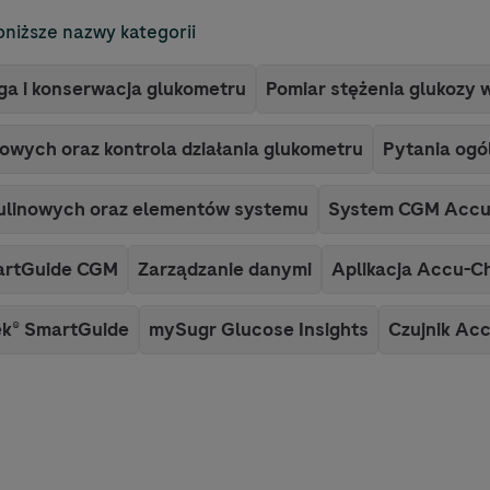
oniższe nazwy kategorii
ga i konserwacja glukometru
Pomiar stężenia glukozy 
wych oraz kontrola działania glukometru
Pytania ogó
ulinowych oraz elementów systemu
System CGM
Accu
artGuide CGM
Zarządzanie danymi
Aplikacja
Accu-C
ek
® SmartGuide
mySugr Glucose Insights
Czujnik
Acc