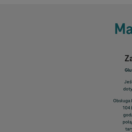
Ma
Z
Glu
Jeś
doty
Obsługa 
104 
godz
połą
tar