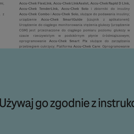
mi,
Accu-Chek
FlexLink,
Accu-Chek
LinkAssist,
Accu-Chek
Rapid D Link,
Accu-Chek
TenderLink,
Accu-Chek
Solo
i zbiorniki do insuliny
. z
Accu-Chek
Combo
i
Accu-Chek
Solo
, służące do podawania insuliny;
urządzenie
Accu-Chek
SmartGuide
(czujnik z aplikatorem):
Urządzenie do ciągłego monitorowania stężenia glukozy (urządzenie
CGM) jest przeznaczone do ciągłego pomiaru poziomu glukozy w
czasie rzeczywistym w podskórnym płynie śródmiąższowym;
oprogramowanie
Accu-Chek
Smart Pix
służące do zarządzania
przebiegiem cukrzycy; Platforma
Accu-Chek
Care
: Oprogramowanie
do wspomagania leczenia cukrzycy. Ułatwia personelowi medycznemu
monitorowanie, porządkowanie i wizualizację dot. pacjentów oraz ich
danych na temat cukrzycy. Jest przeznaczona do użytkowania w
placówkach służby zdrowia; Aplikacja mobilna
mySugr
służąca do
zarządzania przebiegiem cukrzycy; Funkcja
mySugr Glucose Insight
służy do ciągłego wyświetlania i odczytu wartości glukozy w czasie
rzeczywistym z podłączonego czujnika do ciągłego monitorowania
stężenia glukozy oraz do pomocy w wizualizacji i analizie danych
dotyczących cukrzycy. Jest to funkcja oprogramowania Dzienniczka
Używaj go zgodnie z instrukc
mySugr, która pomaga w codziennym zarządzaniu cukrzycą przez
osoby z cukrzycą. Wszystkie wymienione produkty są wyrobami
medycznymi. Szczegółowe informacje na temat produktów znajdują
się w instrukcji używania dołączonej do odpowiedniego wyrobu.