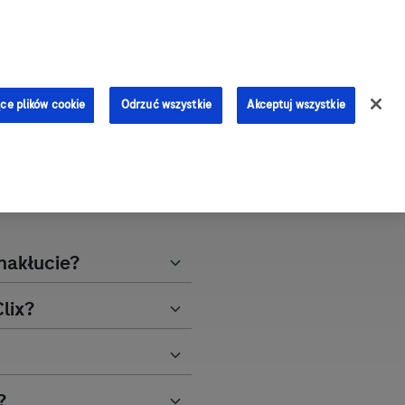
0
ce plików cookie
Odrzuć wszystkie
Akceptuj wszystkie
cza
nakłucie?
lix?
?