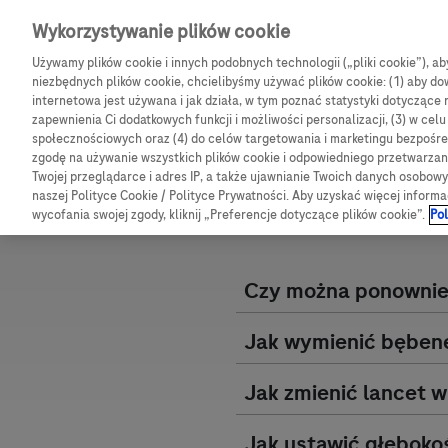
Skip navigation
Wykorzystywanie plików cookie
Używamy plików cookie i innych podobnych technologii („pliki cookie”), a
CGM
Produkty
B
niezbędnych plików cookie, chcielibyśmy używać plików cookie: (1) aby dow
internetowa jest używana i jak działa, w tym poznać statystyki dotyczące 
Ścieżka nawigacy
zapewnienia Ci dodatkowych funkcji i możliwości personalizacji, (3) w cel
społecznościowych oraz (4) do celów targetowania i marketingu bezpośred
Strona główna
Obsługa i pomoc
Często zadawane pyta
zgodę na używanie wszystkich plików cookie i odpowiedniego przetwarza
Ob
Twojej przeglądarce i adres IP, a także ujawnianie Twoich danych osobo
naszej Polityce Cookie / Polityce Prywatności. Aby uzyskać więcej informa
wycofania swojej zgody, kliknij „Preferencje dotyczące plików cookie”.
Pol
Czy można ponownie u
Jak wymienić bęben
Jak zmienić lancet 
Jak ustawić głęboko