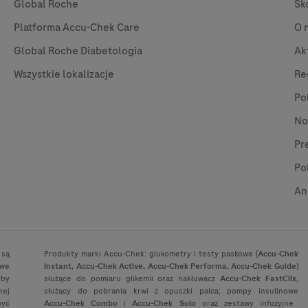
Global Roche
Sk
Platforma
Accu-Chek
Care
O 
Global Roche Diabetologia
Ak
Wszystkie lokalizacje
Re
Po
No
Pr
Po
An
 są
Produkty marki
Accu-Chek
: glukometry i testy paskowe (
Accu-Chek
owe
Instant,
Accu-Chek
Active,
Accu-Chek
Performa,
Accu-Chek
Guide
)
yby
służące do pomiaru glikemii oraz nakłuwacz
Accu-Chek
FastClix
,
nej
służący do pobrania krwi z opuszki palca; pompy insulinowe
być
Accu-Chek
Combo
i
Accu-Chek
Solo
oraz zestawy infuzyjne