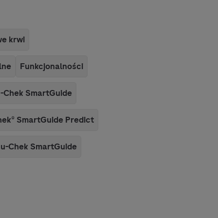
we krwi
lne
Funkcjonalności
-Chek
SmartGuide
hek
® SmartGuide Predict
u-Chek
SmartGuide