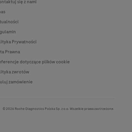
ontaktuj się z nami
nas
tualności
gulamin
lityka Prywatności
ta Prawna
eferencje dotyczące plików cookie
lityka zwrotów
uluj zamówienie
© 2026 Roche Diagnostics Polska Sp. z o.o. Wszelkie prawa zastrzeżone.