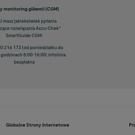
y monitoring glikemii (CGM)
li masz jakiekolwiek pytania
zące rozwiązania
Accu-Chek
®
SmartGuide CGM:
00 216 173 (od poniedziałku do
 godzinach 8:00-16:00; infolinia
bezpłatna
Globalne Strony Internetowe
Pr