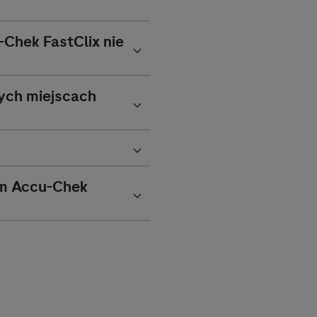
-Chek
FastClix nie
ych miejscach
em
Accu-Chek