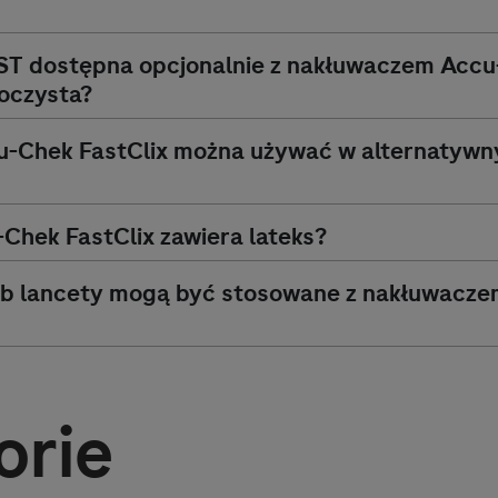
ST dostępna opcjonalnie z nakłuwaczem
Accu
roczysta?
u-Chek
FastClix można używać w alternatywn
-Chek
FastClix zawiera lateks?
lub lancety mogą być stosowane z nakłuwacz
orie