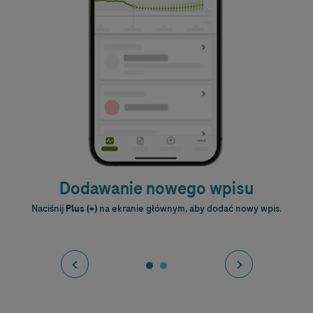
Dodawanie nowego wpisu
a
Naciśnij
Plus (+)
na ekranie głównym, aby dodać nowy wpis.
ić
e