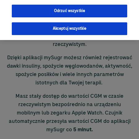
korzysta już ponad 7 milionów* zarejestrowanych
użytkowników na całym świecie. Dzięki integracji z
Odrzuć wszystkie
rozwiązaniem CGM
Accu-Chek
SmartGuide możesz
stale monitorować swoje wyniki i odczytywać
Akceptuj wszystkie
wartości glikemii z czujnika CGM w czasie
rzeczywistym.
Dzięki aplikacji mySugr możesz również rejestrować
dawki insuliny, spożycie węglowodanów, aktywność,
spożycie posiłków i wiele innych parametrów
istotnych dla Twojej terapii.
Masz stały dostęp do wartości CGM w czasie
rzeczywistym bezpośrednio na urządzeniu
mobilnym lub zegarku Apple Watch. Czujnik
automatycznie przesyła wartości CGM do aplikacji
mySugr co
5 minut.