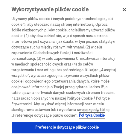
0
Skip navigation
Menu
Wykorzystywanie plików cookie
Używamy plików cookie i innych podobnych technologii („pliki
Ścieżka nawigacyjna
cookie”), aby ulepszać naszą stronę internetową. Oprócz
Jak korzystać z aplikacji mySugr
ściśle niezbędnych plików cookie, chcielibyśmy używać plików
cookie: (1) aby dowiedzieć się, w jaki sposób nasza strona
070052026PWD
internetowa jest używana i jak działa, w tym poznać statystyki
dotyczące ruchu między róznymi witrynami, (2) w celu
zapewnienia Ci dodatkowych funkcji i możliwości
Krok 1
personalizacji, (3) w celu zapewnienia Ci możliwości interakcji
w mediach społecznościowych oraz (4) do celów
targetowania i marketingu bezpośredniego. Klikając „Akceptuj
Aplikacja mySugr
wszystkie”, wyrażasz zgodę na używanie wszystkich plików
cookie i odpowiedniego przetwarzania danych, które może
obejmować informacje o Twojej przeglądarce i adres IP, a
także ujawnianie Twoich danych osobowych stronom trzecim,
na zasadach opisanych w naszej Polityce Cookie / Polityce
Prywatności. Aby uzyskać więcej informacji oraz w celu
Poznaj aplikację mySugr
skonfigurowa ustawień lub i wycofania swojej zgody, kliknij
„Preferencje dotyczące plików cookie”.
Polityka Cookie
Witamy w aplikacji mySugr — aplikacji, z której
Preferencje dotyczące plików cookie