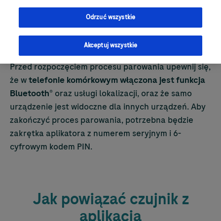
SmartGuide z aplikacją
Odrzuć wszystkie
mySugr
Akceptuj wszystkie
Przed rozpoczęciem procesu parowania upewnij się,
że w
telefonie komórkowym włączona jest funkcja
Bluetooth
® oraz usługi lokalizacji, oraz że samo
urządzenie jest widoczne dla innych urządzeń. Aby
zakończyć proces parowania, potrzebna będzie
zakrętka aplikatora z numerem seryjnym i 6-
cyfrowym kodem PIN.
Jak powiązać czujnik z
aplikacją