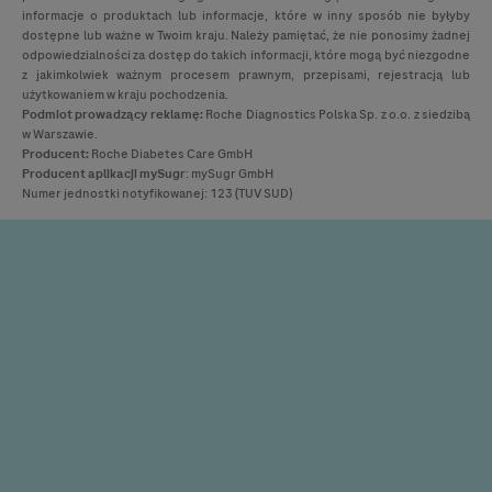
informacje o produktach lub informacje, które w inny sposób nie byłyby
dostępne lub ważne w Twoim kraju. Należy pamiętać, że nie ponosimy żadnej
odpowiedzialności za dostęp do takich informacji, które mogą być niezgodne
z jakimkolwiek ważnym procesem prawnym, przepisami, rejestracją lub
użytkowaniem w kraju pochodzenia.
Podmiot prowadzący reklamę:
Roche Diagnostics Polska Sp. z o.o. z siedzibą
w Warszawie.
Producent:
Roche Diabetes Care GmbH
Producent
aplikacji mySugr
: mySugr GmbH
Numer jednostki notyfikowanej: 123 (TUV SUD)
Produkty marki
Accu-Chek
: glukometry i testy paskowe (
Accu-Chek
Instant,
Accu-Chek
Active,
Accu-Chek
Performa,
Accu-Chek
Guide
) służące do pomiaru glikemii oraz nakłuwacz
Accu-Chek
FastClix
, służący do pobrania krwi z opuszki palca; pompy
insulinowe
Accu-Chek
Combo
i
Accu-Chek
Solo
oraz zestawy
infuzyjne
Accu-Chek
FlexLink,
Accu-Chek
LinkAssist,
Accu-Chek
Rapid D Link,
Accu-Chek
TenderLink,
Accu-Chek
Solo
i zbiorniki do
insuliny
Accu-Chek
Combo
i
Accu-Chek
Solo
, służące do podawania
insuliny; urządzenie
Accu-Chek
SmartGuide
(czujnik z aplikatorem):
Urządzenie do ciągłego monitorowania stężenia glukozy
(urządzenie CGM) jest przeznaczone do ciągłego pomiaru poziomu
glukozy w czasie rzeczywistym w podskórnym płynie
śródmiąższowym; oprogramowanie
Accu-Chek
Smart Pix
służące do
zarządzania przebiegiem cukrzycy; Platforma
Accu-Chek
Care
: