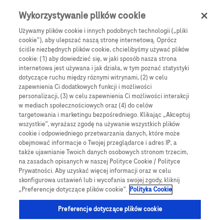
0
Skip navigation
Menu
Wykorzystywanie plików cookie
Używamy plików cookie i innych podobnych technologii („pliki
Ścieżka nawigacyjna
cookie”), aby ulepszać naszą stronę internetową. Oprócz
Wprowadzenie do korzystania z CGM
ściśle niezbędnych plików cookie, chcielibyśmy używać plików
cookie: (1) aby dowiedzieć się, w jaki sposób nasza strona
069552026PWD
internetowa jest używana i jak działa, w tym poznać statystyki
dotyczące ruchu między róznymi witrynami, (2) w celu
zapewnienia Ci dodatkowych funkcji i możliwości
Krok 4
personalizacji, (3) w celu zapewnienia Ci możliwości interakcji
w mediach społecznościowych oraz (4) do celów
targetowania i marketingu bezpośredniego. Klikając „Akceptuj
Powiąż
wszystkie”, wyrażasz zgodę na używanie wszystkich plików
cookie i odpowiedniego przetwarzania danych, które może
obejmować informacje o Twojej przeglądarce i adres IP, a
także ujawnianie Twoich danych osobowych stronom trzecim,
na zasadach opisanych w naszej Polityce Cookie / Polityce
Prywatności. Aby uzyskać więcej informacji oraz w celu
Jak powiązać czujnik
skonfigurowa ustawień lub i wycofania swojej zgody, kliknij
„Preferencje dotyczące plików cookie”.
Polityka Cookie
CGM
Accu-Chek
Preferencje dotyczące plików cookie