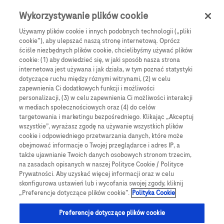
0
Skip navigation
Menu
Wykorzystywanie plików cookie
Używamy plików cookie i innych podobnych technologii („pliki
Ścieżka nawigacyjna
cookie”), aby ulepszać naszą stronę internetową. Oprócz
Strona główna
ściśle niezbędnych plików cookie, chcielibyśmy używać plików
cookie: (1) aby dowiedzieć się, w jaki sposób nasza strona
Polityka zwrotów
internetowa jest używana i jak działa, w tym poznać statystyki
dotyczące ruchu między róznymi witrynami, (2) w celu
zapewnienia Ci dodatkowych funkcji i możliwości
Zwroty (odstąpienie od umowy)
personalizacji, (3) w celu zapewnienia Ci możliwości interakcji
w mediach społecznościowych oraz (4) do celów
targetowania i marketingu bezpośredniego. Klikając „Akceptuj
Klient ma prawo odstąpić od umowy bez
wszystkie”, wyrażasz zgodę na używanie wszystkich plików
podania przyczyny w ciągu 14 dni
cookie i odpowiedniego przetwarzania danych, które może
kalendarzowych od otrzymania Produktu.
obejmować informacje o Twojej przeglądarce i adres IP, a
także ujawnianie Twoich danych osobowych stronom trzecim,
Aby skorzystać z prawa odstąpienia,
na zasadach opisanych w naszej Polityce Cookie / Polityce
należy przesłać Sprzedawcy jednoznaczne
Prywatności. Aby uzyskać więcej informacji oraz w celu
skonfigurowa ustawień lub i wycofania swojej zgody, kliknij
oświadczenie (np. e-mail) zawierające: imię
„Preferencje dotyczące plików cookie”.
Polityka Cookie
i nazwisko Klienta, nazwę i ilość
zwracanego Produktu, numer zamówienia
Preferencje dotyczące plików cookie