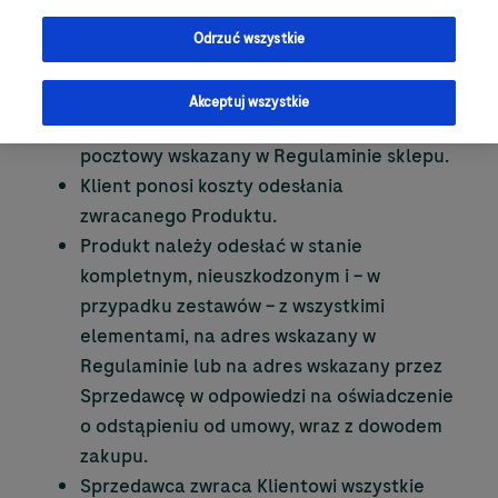
lub faktury lub skorzystać ze wzoru
stanowiącego Załącznik I w Regulaminie
Odrzuć wszystkie
sklepu.
Oświadczenie można przesłać na adres e-
Akceptuj wszystkie
mail (
polska.sklep@roche.com
) lub
pocztowy wskazany w Regulaminie sklepu.
Klient ponosi koszty odesłania
zwracanego Produktu.
Produkt należy odesłać w stanie
kompletnym, nieuszkodzonym i – w
przypadku zestawów – z wszystkimi
elementami, na adres wskazany w
Regulaminie lub na adres wskazany przez
Sprzedawcę w odpowiedzi na oświadczenie
o odstąpieniu od umowy, wraz z dowodem
zakupu.
Sprzedawca zwraca Klientowi wszystkie