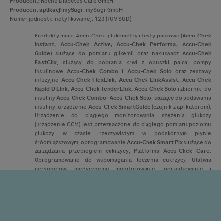
Producent:
Roche Diabetes Care GmbH
Producent
aplikacji mySugr
: mySugr GmbH
Numer jednostki notyfikowanej: 123 (TUV SUD)
Produkty marki
Accu-Chek
: glukometry i testy paskowe (
Accu-Chek
Instant,
Accu-Chek
Active,
Accu-Chek
Performa,
Accu-Chek
Guide
) służące do pomiaru glikemii oraz nakłuwacz
Accu-Chek
FastClix
, służący do pobrania krwi z opuszki palca; pompy
insulinowe
Accu-Chek
Combo
i
Accu-Chek
Solo
oraz zestawy
infuzyjne
Accu-Chek
FlexLink,
Accu-Chek
LinkAssist,
Accu-Chek
Rapid D Link,
Accu-Chek
TenderLink,
Accu-Chek
Solo
i zbiorniki do
insuliny
Accu-Chek
Combo
i
Accu-Chek
Solo
, służące do podawania
insuliny; urządzenie
Accu-Chek
SmartGuide
(czujnik z aplikatorem):
Urządzenie do ciągłego monitorowania stężenia glukozy
(urządzenie CGM) jest przeznaczone do ciągłego pomiaru poziomu
glukozy w czasie rzeczywistym w podskórnym płynie
śródmiąższowym; oprogramowanie
Accu-Chek
Smart Pix
służące do
zarządzania przebiegiem cukrzycy; Platforma
Accu-Chek
Care
:
Oprogramowanie do wspomagania leczenia cukrzycy. Ułatwia
personelowi medycznemu monitorowanie, porządkowanie i
wizualizację dot. pacjentów oraz ich danych na temat cukrzycy. Jest
przeznaczona do użytkowania w placówkach służby zdrowia;
Aplikacja mobilna
mySugr
służąca do zarządzania przebiegiem
cukrzycy; Funkcja
mySugr Glucose Insight
służy do ciągłego
wyświetlania i odczytu wartości glukozy w czasie rzeczywistym z