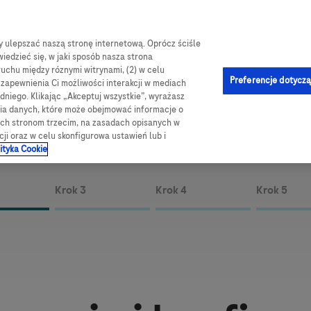
by ulepszać naszą stronę internetową. Oprócz ściśle
log
Obsługa i pomoc
Kontakt
e-Sklep
iedzieć się, w jaki sposób nasza strona
ruchu między róznymi witrynami, (2) w celu
jna
Preferencje dotyczą
u zapewnienia Ci możliwości interakcji w mediach
niego. Klikając „Akceptuj wszystkie”, wyrażasz
 CGM
Wprowadzenie do korzystania z CGM
Pobieranie i konfigurac
nia danych, które może obejmować informacje o
wych stronom trzecim, na zasadach opisanych w
cji oraz w celu skonfigurowa ustawień lub i
ityka Cookie
Krok 3
Krok 4
Krok 5