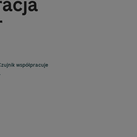
racja
r
Czujnik współpracuje
.