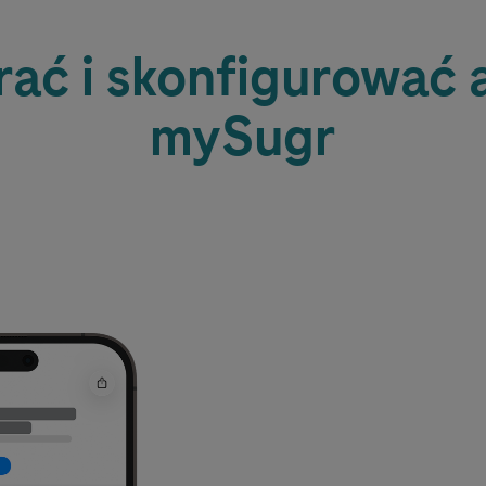
ać i skonfigurować 
mySugr