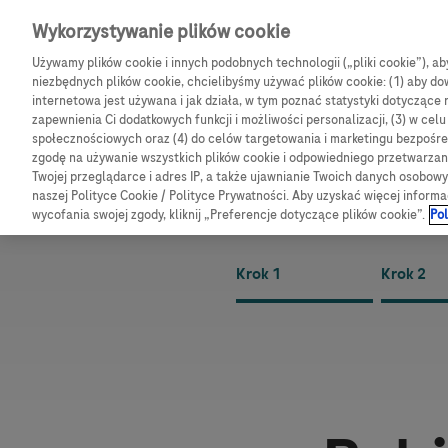
Skip navigation
Wykorzystywanie plików cookie
Używamy plików cookie i innych podobnych technologii („pliki cookie”), a
CGM
Produkty
B
niezbędnych plików cookie, chcielibyśmy używać plików cookie: (1) aby dow
internetowa jest używana i jak działa, w tym poznać statystyki dotyczące 
Ścieżka nawigacy
zapewnienia Ci dodatkowych funkcji i możliwości personalizacji, (3) w cel
społecznościowych oraz (4) do celów targetowania i marketingu bezpośred
Strona główna
Obsługa i pomoc
Platforma edukacyjna
zgodę na używanie wszystkich plików cookie i odpowiedniego przetwarza
Twojej przeglądarce i adres IP, a także ujawnianie Twoich danych osobo
069352026PWD
naszej Polityce Cookie / Polityce Prywatności. Aby uzyskać więcej informa
wycofania swojej zgody, kliknij „Preferencje dotyczące plików cookie”.
Pol
Krok 1
Krok 2