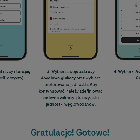
ukrzycy i
terapię
3. Wybierz swoje
zakresy
4. Wybierz
A
jeśli dotyczy).
docelowe glukozy
oraz wybierz
Gu
preferowane jednostki. Aby
kontynuować, należy zdefiniować
zarówno zakresy glukozy, jak i
jednostki węglowodanów.
Gratulacje! Gotowe!