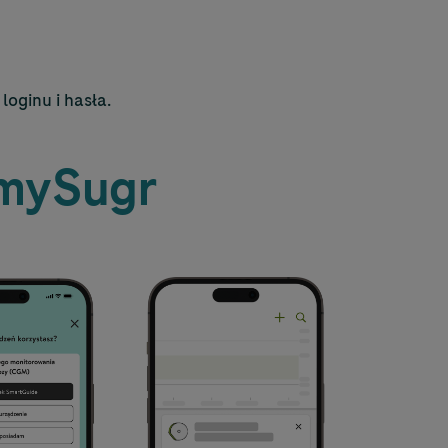
oginu i hasła.
 mySugr