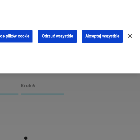
0
ce plików cookie
Odrzuć wszystkie
Akceptuj wszystkie
ja aplikacji mySugr
Krok 6