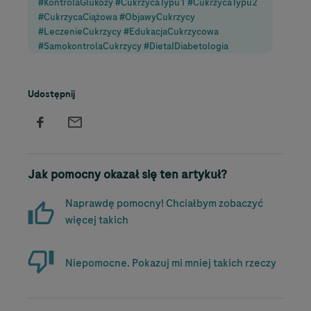
#KontrolaGlukozy #CukrzycaTypu1 #CukrzycaTypu2
#CukrzycaCiążowa #ObjawyCukrzycy
#LeczenieCukrzycy #EdukacjaCukrzycowa
#SamokontrolaCukrzycy #DietaIDiabetologia
Udostępnij
Jak pomocny okazał się ten artykuł?
Naprawdę pomocny! Chciałbym zobaczyć
więcej takich
Niepomocne. Pokazuj mi mniej takich rzeczy