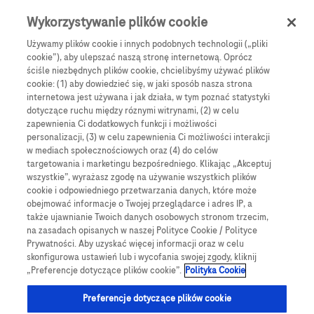
0
Skip navigation
Menu
Wykorzystywanie plików cookie
Używamy plików cookie i innych podobnych technologii („pliki
Ścieżka nawigacyjna
cookie”), aby ulepszać naszą stronę internetową. Oprócz
Blog
ściśle niezbędnych plików cookie, chcielibyśmy używać plików
cookie: (1) aby dowiedzieć się, w jaki sposób nasza strona
internetowa jest używana i jak działa, w tym poznać statystyki
Cukrzyca – podstawowe
dotyczące ruchu między róznymi witrynami, (2) w celu
zapewnienia Ci dodatkowych funkcji i możliwości
personalizacji, (3) w celu zapewnienia Ci możliwości interakcji
informacje
w mediach społecznościowych oraz (4) do celów
targetowania i marketingu bezpośredniego. Klikając „Akceptuj
wszystkie”, wyrażasz zgodę na używanie wszystkich plików
Zapoznaj się z artykułem, aby zdobyć niezbędną
cookie i odpowiedniego przetwarzania danych, które może
wiedzę na temat cukrzycy i prowadzenia zdrowego
obejmować informacje o Twojej przeglądarce i adres IP, a
trybu życia!
także ujawnianie Twoich danych osobowych stronom trzecim,
na zasadach opisanych w naszej Polityce Cookie / Polityce
Prywatności. Aby uzyskać więcej informacji oraz w celu
skonfigurowa ustawień lub i wycofania swojej zgody, kliknij
„Preferencje dotyczące plików cookie”.
Polityka Cookie
Preferencje dotyczące plików cookie