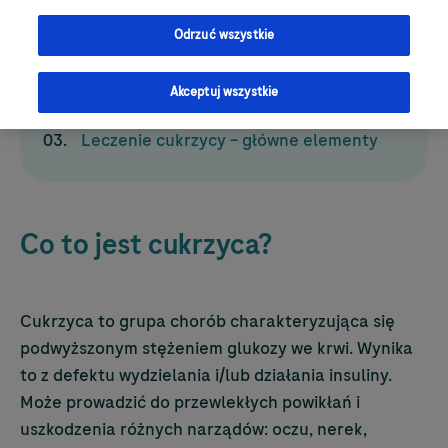
Spis treści
Odrzuć wszystkie
Co to jest cukrzyca?
Akceptuj wszystkie
Jeżeli rozpoznano u Ciebie cukrzycę
Leczenie cukrzycy – główne elementy
Co to jest cukrzyca?
Cukrzyca to grupa chorób charakteryzująca się
podwyższonym stężeniem glukozy we krwi. Wynika
to z defektu wydzielania i/lub działania insuliny.
Może prowadzić do przewlekłych powikłań i
uszkodzenia różnych narządów: oczu, nerek,