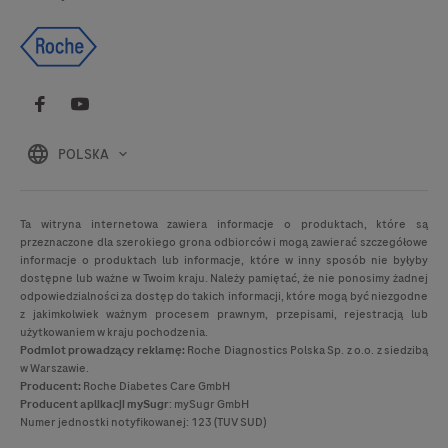
POLSKA
Ta witryna internetowa zawiera informacje o produktach, które są
przeznaczone dla szerokiego grona odbiorców i mogą zawierać szczegółowe
informacje o produktach lub informacje, które w inny sposób nie byłyby
dostępne lub ważne w Twoim kraju. Należy pamiętać, że nie ponosimy żadnej
odpowiedzialności za dostęp do takich informacji, które mogą być niezgodne
z jakimkolwiek ważnym procesem prawnym, przepisami, rejestracją lub
użytkowaniem w kraju pochodzenia.
Podmiot prowadzący reklamę:
Roche Diagnostics Polska Sp. z o.o. z siedzibą
w Warszawie.
Producent:
Roche Diabetes Care GmbH
Producent
aplikacji mySugr
: mySugr GmbH
Numer jednostki notyfikowanej: 123 (TUV SUD)