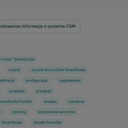
odstawowe informacje o systemie CGM
u-Chek
® SmartGuide
czujnik
czujnik
Accu-Chek
SmartGuide
alibracja
konfiguracja
nagrzewanie
przegląd
przegląd
martGuide Predict
strzałka
szkolenie
e
wykresy
wykrywanie wzorców
SmartGuide
strzałki trendów