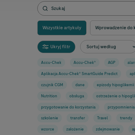
Wszystkie artykuły
Wprowadzenie do k
Ukryj filtr
Accu-Chek
Accu-Chek
®
AGP
ala
Aplikacja
Accu-Chek
® SmartGuide Predict
apl
czujnik CGM
dane
epizody hipoglikemii
Nutrition
obsługa
ostrzeżenie o hipogli
przygotowanie do korzystania
przypomnienia
szkolenie
transfer
Travel
trendy
wzorce
założenie
zdejmowanie
a