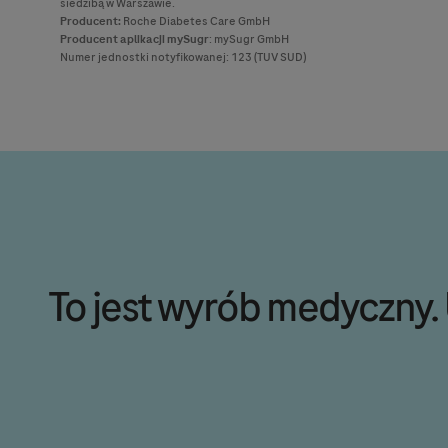
siedzibą w Warszawie.
Producent:
Roche Diabetes Care GmbH
Producent
aplikacji mySugr
: mySugr GmbH
Numer jednostki notyfikowanej: 123 (TUV SUD)
To jest wyrób medyczny. 