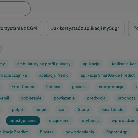
orzystania z CGM
Jak korzystać z aplikacji mySugr
P
rmy
ambulatoryjny profil glukozy
aplikacja
Aplikacja
Acc
ikacja czujnika
aplikacja Predic
aplikacja SmartGuide Predict
Error Codes
Fitness
glukoza
interpretacja
k
kemii
pobieranie
powiązanie
predykcja
prognoza
pulpit
pulpit
sen
Sleep
SmartGuide
S
udostępnianie
urządzenie
utylizacja
wprowadzani
plikacja Predict
Plaster
powiadomienia
Raport Agp