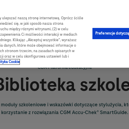
by ulepszać naszą stronę internetową. Oprócz ściśle
log
Obsługa i pomoc
Kontakt
e-Sklep
iedzieć się, w jaki sposób nasza strona
ruchu między róznymi witrynami, (2) w celu
jna
Preferencje dotyczą
u zapewnienia Ci możliwości interakcji w mediach
niego. Klikając „Akceptuj wszystkie”, wyrażasz
nia danych, które może obejmować informacje o
wych stronom trzecim, na zasadach opisanych w
cji oraz w celu skonfigurowa ustawień lub i
ityka Cookie
CGM Platforma edukacyjna
iblioteka szkol
y, moduły szkoleniowe i wskazówki dotyczące stylużycia, 
korzystanie z rozwiązania CGM
Accu-Chek
® SmartGuide.