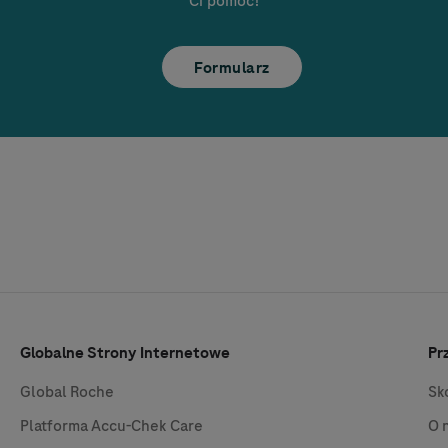
Ci pomóc!
Formularz
Globalne Strony Internetowe
Pr
Global Roche
Sk
Platforma
Accu-Chek
Care
O 