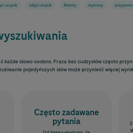
yć czujnik
zdjąć czujnik
Alarmy
wykresy
przypomn
wyszukiwania
ć każde słowo osobno. Fraza bez cudzysłów często przyno
szukiwanie pojedyńczych słów może przynieść więcej wyni
Często zadawane
pytania
Z
W
Od dawna wiadomo, że