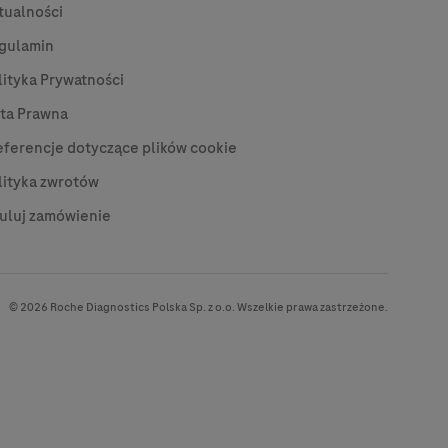
tualności
gulamin
lityka Prywatności
ta Prawna
eferencje dotyczące plików cookie
lityka zwrotów
uluj zamówienie
© 2026 Roche Diagnostics Polska Sp. z o.o. Wszelkie prawa zastrzeżone.