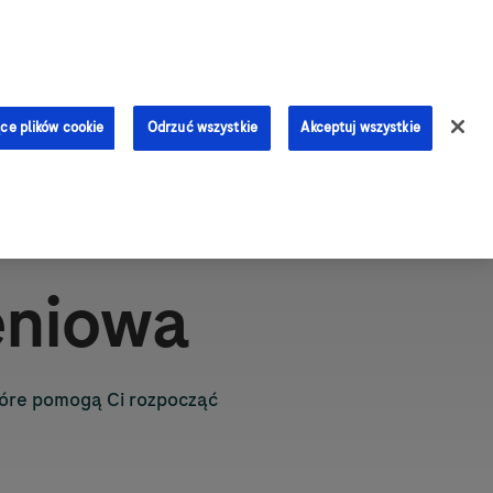
0
ce plików cookie
Odrzuć wszystkie
Akceptuj wszystkie
eniowa
które pomogą Ci rozpocząć