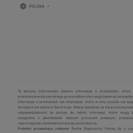
POLSKA
Ta witryna internetowa zawiera informacje o produktach, które
przeznaczone dla szerokiego grona odbiorców i mogą zawierać szczegół
informacje o produktach lub informacje, które w inny sposób nie był
dostępne lub ważne w Twoim kraju. Należy pamiętać, że nie ponosimy żad
odpowiedzialności za dostęp do takich informacji, które mogą 
niezgodne z jakimkolwiek ważnym procesem prawnym, przepisa
rejestracją lub użytkowaniem w kraju pochodzenia.
Podmiot prowadzący reklamę:
Roche Diagnostics Polska Sp. z o.o