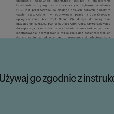
urządzenie
Accu-Chek
SmartGuide
(czujnik z aplikatorem):
Urządzenie do ciągłego monitorowania stężenia glukozy (urządzenie
CGM) jest przeznaczone do ciągłego pomiaru poziomu glukozy w
czasie rzeczywistym w podskórnym płynie śródmiąższowym;
oprogramowanie
Accu-Chek
Smart Pix
służące do zarządzania
przebiegiem cukrzycy; Platforma
Accu-Chek
Care
: Oprogramowanie
do wspomagania leczenia cukrzycy. Ułatwia personelowi medycznemu
monitorowanie, porządkowanie i wizualizację dot. pacjentów oraz ich
danych na temat cukrzycy. Jest przeznaczona do użytkowania w
placówkach służby zdrowia; Aplikacja mobilna
mySugr
służąca do
zarządzania przebiegiem cukrzycy; Funkcja
mySugr Glucose Insight
służy do ciągłego wyświetlania i odczytu wartości glukozy w czasie
rzeczywistym z podłączonego czujnika do ciągłego monitorowania
stężenia glukozy oraz do pomocy w wizualizacji i analizie danych
dotyczących cukrzycy. Jest to funkcja oprogramowania Dzienniczka
mySugr, która pomaga w codziennym zarządzaniu cukrzycą przez
Używaj go zgodnie z instrukc
osoby z cukrzycą. Wszystkie wymienione produkty są wyrobami
medycznymi. Szczegółowe informacje na temat produktów znajdują
się w instrukcji używania dołączonej do odpowiedniego wyrobu.