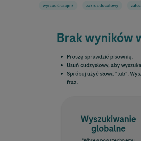
wyrzucić czujnik
zakres docelowy
założ
Brak wyników 
Proszę sprawdzić pisownię.
Usuń cudzysłowy, aby wyszuka
Spróbuj użyć słowa "lub". Wy
fraz.
Wyszukiwanie
globalne
"Wbrew powszechnemu