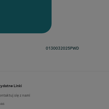
0130032025PWD
zydatne Linki
ontaktuj się z nami
nas