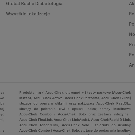
Global Roche Diabetologia
Ak
Wszystkie lokalizacje
Re
Po
No
Pr
Po
An
 są
Produkty marki
Accu-Chek
: glukometry i testy paskowe (
Accu-Chek
owe
Instant,
Accu-Chek
Active,
Accu-Chek
Performa,
Accu-Chek
Guide
)
yby
służące do pomiaru glikemii oraz nakłuwacz
Accu-Chek
FastClix
,
nej
służący do pobrania krwi z opuszki palca; pompy insulinowe
być
Accu-Chek
Combo
i
Accu-Chek
Solo
oraz zestawy infuzyjne
mi,
Accu-Chek
FlexLink,
Accu-Chek
LinkAssist,
Accu-Chek
Rapid D Link,
Accu-Chek
TenderLink,
Accu-Chek
Solo
i zbiorniki do insuliny
. z
Accu-Chek
Combo
i
Accu-Chek
Solo
, służące do podawania insuliny;