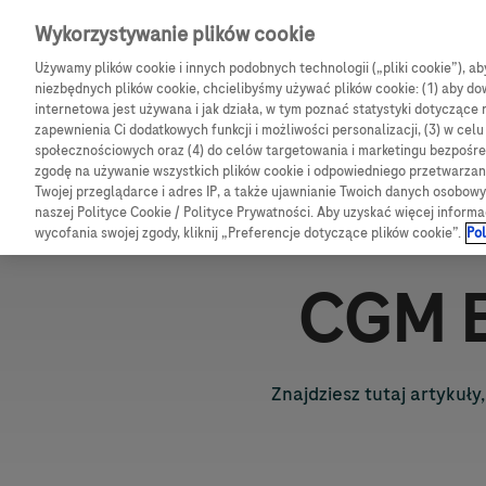
Skip navigation
Wykorzystywanie plików cookie
Używamy plików cookie i innych podobnych technologii („pliki cookie”), a
CGM
Produkty
B
niezbędnych plików cookie, chcielibyśmy używać plików cookie: (1) aby dow
internetowa jest używana i jak działa, w tym poznać statystyki dotyczące 
Ścieżka nawigacy
zapewnienia Ci dodatkowych funkcji i możliwości personalizacji, (3) w cel
społecznościowych oraz (4) do celów targetowania i marketingu bezpośred
Strona Główna
Accu-Chek
SmartGuide
Udostępnianie
zgodę na używanie wszystkich plików cookie i odpowiedniego przetwarza
Twojej przeglądarce i adres IP, a także ujawnianie Twoich danych osobo
naszej Polityce Cookie / Polityce Prywatności. Aby uzyskać więcej informa
wycofania swojej zgody, kliknij „Preferencje dotyczące plików cookie”.
Pol
CGM B
Znajdziesz tutaj artykuł