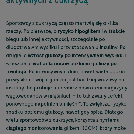
aktywnych z cukrzycą
Sportowcy z cukrzycą często martwią się o kilka
rzeczy. Po pierwsze, o
ryzyko hipoglikemii
w trakcie
biegu lub innej aktywności, szczególnie po
długotrwałym wysiłku i przy stosowaniu insuliny. Po
drugie, o
wzrost glukozy po intensywnym wysiłku
. I
wreszcie, o
wahania nocne poziomu glukozy po
treningu
. Po intensywnym dniu, nawet wiele godzin
po wysiłku, Twój organizm jest bardziej wrażliwy na
insulinę, bo próbuje napełnić z powrotem magazyny
węglowodanów w mięśniach – to tak zwany „efekt
ponownego napełnienia mięśni”. To zwiększa ryzyko
spadku poziomu glukozy, nawet gdy śpisz. Dlatego
wielu sportowców z cukrzycą korzysta z systemu
ciągłego monitorowania glikemii (CGM), który może