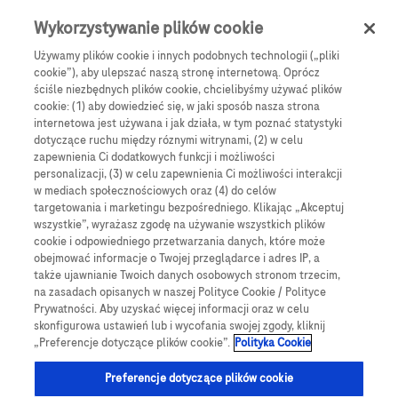
0
Skip navigation
Menu
Wykorzystywanie plików cookie
Używamy plików cookie i innych podobnych technologii („pliki
Ścieżka nawigacyjna
cookie”), aby ulepszać naszą stronę internetową. Oprócz
Blog
ściśle niezbędnych plików cookie, chcielibyśmy używać plików
cookie: (1) aby dowiedzieć się, w jaki sposób nasza strona
internetowa jest używana i jak działa, w tym poznać statystyki
Sportowe życie z
dotyczące ruchu między róznymi witrynami, (2) w celu
zapewnienia Ci dodatkowych funkcji i możliwości
personalizacji, (3) w celu zapewnienia Ci możliwości interakcji
cukrzycą
w mediach społecznościowych oraz (4) do celów
targetowania i marketingu bezpośredniego. Klikając „Akceptuj
wszystkie”, wyrażasz zgodę na używanie wszystkich plików
Sportowe życie z cukrzycą, jak CGM wspiera aktywnych
cookie i odpowiedniego przetwarzania danych, które może
i może pomóc przewidzieć zmiany glikemii?
obejmować informacje o Twojej przeglądarce i adres IP, a
także ujawnianie Twoich danych osobowych stronom trzecim,
Długi spacer, siłownia czy wypad w góry – ruch to
na zasadach opisanych w naszej Polityce Cookie / Polityce
ważna część codzienności, a przy cukrzycy ma
Prywatności. Aby uzyskać więcej informacji oraz w celu
skonfigurowa ustawień lub i wycofania swojej zgody, kliknij
jeszcze większe znaczenie dla zdrowia.
„Preferencje dotyczące plików cookie”.
Polityka Cookie
Jednocześnie sportowe życie z cukrzycą wiąże się z
obawą przed nagłymi spadkami poziomu glukozy. To
Preferencje dotyczące plików cookie