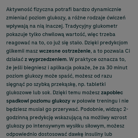
Aktywność fizyczna potrafi bardzo dynamicznie
zmieniać poziom glukozy, a różne rodzaje ćwiczeń
wpływają na nią inaczej. Tradycyjny glukometr
pokazuje tylko chwilową wartość, więc trzeba
reagować na to, co już się stało. Dzięki predykcjom
glikemii masz
wczesne ostrzeżenie
, a to pozwala Ci
działać
z wyprzedzeniem
. W praktyce oznacza to,
że jeśli biegniesz i aplikacja pokaże, że za 30 minut
poziom glukozy może spaść, możesz od razu
sięgnąć po szybką przekąskę, np. tabletki
glukozowe lub sok. Dzięki temu możesz
zapobiec
spadkowi poziomu glukozy
w połowie treningu i nie
będziesz musiał go przerywać. Podobnie, widząc 2-
godzinną predykcję wskazującą na możliwy wzrost
glukozy po intensywnym wysiłku siłowym, możesz
odpowiednio dostosować dawkę insuliny lub