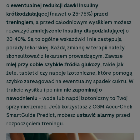
o
ewentualnej redukcji dawki insuliny
krótkodziałającej
(nawet o 25-75%)
przed
treningiem
, a przed całodniowym wysiłkiem możesz
rozważyć
zmniejszenie insuliny długodziałającej
o
20-40%. Są to ogólne wskazówki i nie zastępują
porady lekarskiej. Każdą zmianę w terapii należy
skonsultować z lekarzem prowadzącym. Zawsze
miej przy sobie szybkie źródła glukozy
, takie jak
żele, tabletki czy napoje izotoniczne, które pomogą
szybko zareagować na ewentualny spadek cukru. W
trakcie wysiłku i po nim
nie zapominaj o
nawodnieniu
– woda lub napój izotoniczny to Twój
sprzymierzeniec. Jeśli korzystasz z CGM
Accu-Chek
SmartGuide Predict, możesz
ustawić alarmy
przed
rozpoczęciem treningu.