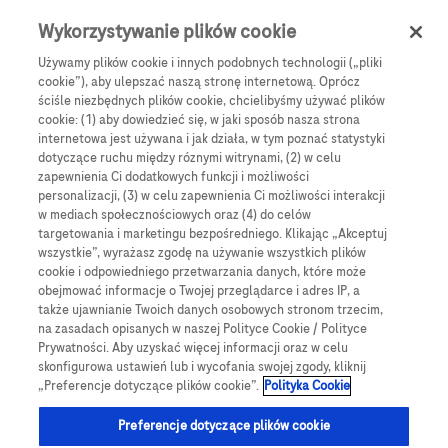
0
Skip navigation
Menu
Wykorzystywanie plików cookie
Używamy plików cookie i innych podobnych technologii („pliki
Ścieżka nawigacyjna
cookie”), aby ulepszać naszą stronę internetową. Oprócz
Blog
ściśle niezbędnych plików cookie, chcielibyśmy używać plików
cookie: (1) aby dowiedzieć się, w jaki sposób nasza strona
internetowa jest używana i jak działa, w tym poznać statystyki
Aktywność fizyczna -
dotyczące ruchu między róznymi witrynami, (2) w celu
zapewnienia Ci dodatkowych funkcji i możliwości
dlaczego jest tak ważna
personalizacji, (3) w celu zapewnienia Ci możliwości interakcji
w mediach społecznościowych oraz (4) do celów
targetowania i marketingu bezpośredniego. Klikając „Akceptuj
dla zdrowia?
wszystkie”, wyrażasz zgodę na używanie wszystkich plików
cookie i odpowiedniego przetwarzania danych, które może
obejmować informacje o Twojej przeglądarce i adres IP, a
Z jakiego powodu aktywność fizyczna jest tak
także ujawnianie Twoich danych osobowych stronom trzecim,
ważna dla zdrowia?Systematyczna aktywność
na zasadach opisanych w naszej Polityce Cookie / Polityce
Prywatności. Aby uzyskać więcej informacji oraz w celu
fizyczna jest niezbędna do utrzymania dobrego
skonfigurowa ustawień lub i wycofania swojej zgody, kliknij
zdrowia.
„Preferencje dotyczące plików cookie”.
Polityka Cookie
Preferencje dotyczące plików cookie