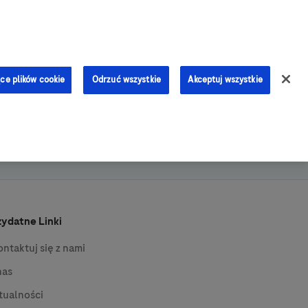
0
ce plików cookie
Odrzuć wszystkie
Akceptuj wszystkie
zydatne Linki
ontaktuj się z nami
nas
tualności