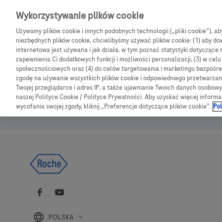
Skip navigation
Wykorzystywanie plików cookie
Używamy plików cookie i innych podobnych technologii („pliki cookie”), a
CGM
Produkty
B
niezbędnych plików cookie, chcielibyśmy używać plików cookie: (1) aby dow
internetowa jest używana i jak działa, w tym poznać statystyki dotyczące 
zapewnienia Ci dodatkowych funkcji i możliwości personalizacji, (3) w cel
społecznościowych oraz (4) do celów targetowania i marketingu bezpośred
zgodę na używanie wszystkich plików cookie i odpowiedniego przetwarza
Twojej przeglądarce i adres IP, a także ujawnianie Twoich danych osobo
naszej Polityce Cookie / Polityce Prywatności. Aby uzyskać więcej informa
wycofania swojej zgody, kliknij „Preferencje dotyczące plików cookie”.
Pol
POLSKA