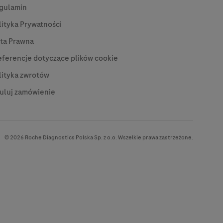
gulamin
lityka Prywatności
ta Prawna
eferencje dotyczące plików cookie
lityka zwrotów
uluj zamówienie
© 2026 Roche Diagnostics Polska Sp. z o.o. Wszelkie prawa zastrzeżone.