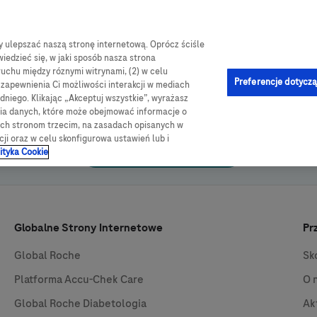
by ulepszać naszą stronę internetową. Oprócz ściśle
log
Obsługa i pomoc
Kontakt
e-Sklep
iedzieć się, w jaki sposób nasza strona
ruchu między róznymi witrynami, (2) w celu
Preferencje dotyczą
u zapewnienia Ci możliwości interakcji w mediach
niego. Klikając „Akceptuj wszystkie”, wyrażasz
nia danych, które może obejmować informacje o
Kliknij poniższy przycisk, aby się zalogować lub zarejestrować
wych stronom trzecim, na zasadach opisanych w
cji oraz w celu skonfigurowa ustawień lub i
Zaloguj/Zarejestruj się
ityka Cookie
Globalne Strony Internetowe
Pr
Global Roche
Sk
Platforma
Accu-Chek
Care
O 
Global Roche Diabetologia
Ak