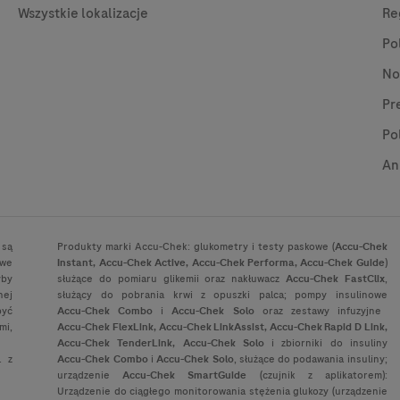
Wszystkie lokalizacje
Re
Po
No
Pr
Po
An
 są
Produkty marki
Accu-Chek
: glukometry i testy paskowe (
Accu-Chek
owe
Instant,
Accu-Chek
Active,
Accu-Chek
Performa,
Accu-Chek
Guide
)
yby
służące do pomiaru glikemii oraz nakłuwacz
Accu-Chek
FastClix
,
nej
służący do pobrania krwi z opuszki palca; pompy insulinowe
być
Accu-Chek
Combo
i
Accu-Chek
Solo
oraz zestawy infuzyjne
mi,
Accu-Chek
FlexLink,
Accu-Chek
LinkAssist,
Accu-Chek
Rapid D Link,
Accu-Chek
TenderLink,
Accu-Chek
Solo
i zbiorniki do insuliny
. z
Accu-Chek
Combo
i
Accu-Chek
Solo
, służące do podawania insuliny;
urządzenie
Accu-Chek
SmartGuide
(czujnik z aplikatorem):
Urządzenie do ciągłego monitorowania stężenia glukozy (urządzenie