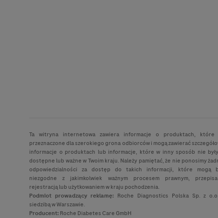
Ta witryna internetowa zawiera informacje o produktach, które
przeznaczone dla szerokiego grona odbiorców i mogą zawierać szczegół
informacje o produktach lub informacje, które w inny sposób nie był
dostępne lub ważne w Twoim kraju. Należy pamiętać, że nie ponosimy żad
odpowiedzialności za dostęp do takich informacji, które mogą 
niezgodne z jakimkolwiek ważnym procesem prawnym, przepisa
rejestracją lub użytkowaniem w kraju pochodzenia.
Podmiot prowadzący reklamę:
Roche Diagnostics Polska Sp. z o.o
siedzibą w Warszawie.
Producent:
Roche Diabetes Care GmbH