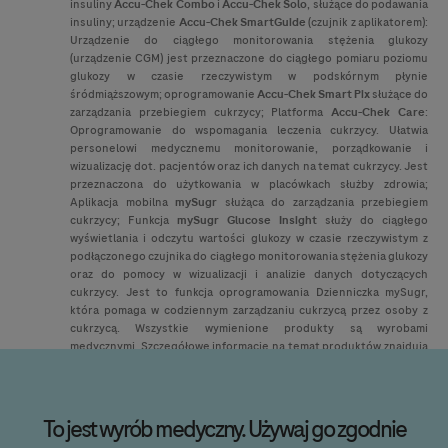
insuliny
Accu-Chek
Combo
i
Accu-Chek
Solo
, służące do podawania
insuliny; urządzenie
Accu-Chek
SmartGuide
(czujnik z aplikatorem):
Urządzenie do ciągłego monitorowania stężenia glukozy
(urządzenie CGM) jest przeznaczone do ciągłego pomiaru poziomu
glukozy w czasie rzeczywistym w podskórnym płynie
śródmiąższowym; oprogramowanie
Accu-Chek
Smart Pix
służące do
zarządzania przebiegiem cukrzycy; Platforma
Accu-Chek
Care
:
Oprogramowanie do wspomagania leczenia cukrzycy. Ułatwia
personelowi medycznemu monitorowanie, porządkowanie i
wizualizację dot. pacjentów oraz ich danych na temat cukrzycy. Jest
przeznaczona do użytkowania w placówkach służby zdrowia;
Aplikacja mobilna
mySugr
służąca do zarządzania przebiegiem
cukrzycy; Funkcja
mySugr Glucose Insight
służy do ciągłego
wyświetlania i odczytu wartości glukozy w czasie rzeczywistym z
podłączonego czujnika do ciągłego monitorowania stężenia glukozy
oraz do pomocy w wizualizacji i analizie danych dotyczących
cukrzycy. Jest to funkcja oprogramowania Dzienniczka mySugr,
która pomaga w codziennym zarządzaniu cukrzycą przez osoby z
cukrzycą. Wszystkie wymienione produkty są wyrobami
medycznymi. Szczegółowe informacje na temat produktów znajdują
się w instrukcji używania dołączonej do odpowiedniego wyrobu.
© 2026 Roche Diagnostics Polska Sp. z o.o. Wszelkie prawa zastrzeżone.
To jest wyrób medyczny. Używaj go zgodnie